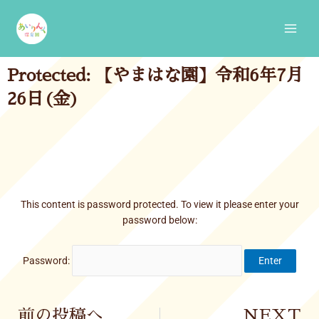
Skip
Main
to
Men
content
Protected: 【やまはな園】令和6年7月
26日(金)
This content is password protected. To view it please enter your
password below:
Password:
Prev
前の投稿へ
NEXT