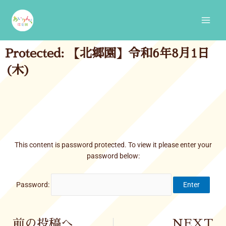
Skip
Main
to
Men
content
Protected: 【北郷園】令和6年8月1日
(木)
This content is password protected. To view it please enter your
password below:
Password:
Prev
前の投稿へ
NEXT