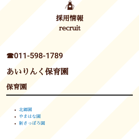
採用情報
recruit
☎︎011-598-1789
あいりんく保育園
保育園
北郷園
やまはな園
新さっぽろ園