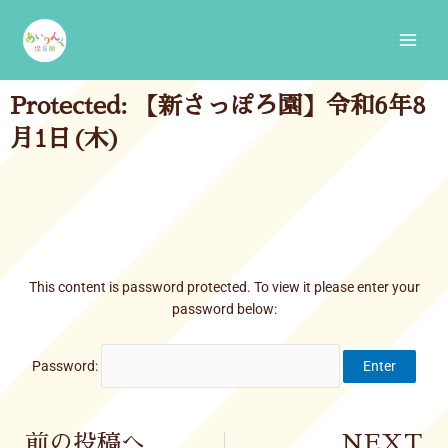
Skip
Main
to
Men
content
Protected: 【新さっぽろ園】令和6年8
月1日(木)
This content is password protected. To view it please enter your
password below:
Password:
Prev
前の投稿へ
NEXT