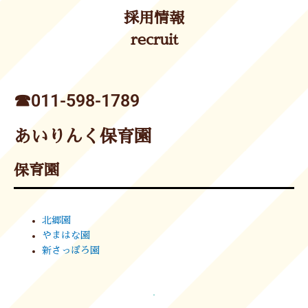
採用情報
recruit
☎︎011-598-1789
あいりんく保育園
保育園
北郷園
やまはな園
新さっぽろ園