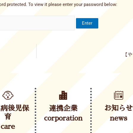
rd protected. To view it please enter your password below:
【や
児病後児保
連携企業
お知らせ
育
corporation
news
care