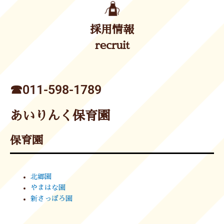
採用情報
recruit
☎︎011-598-1789
あいりんく保育園
保育園
北郷園
やまはな園
新さっぽろ園