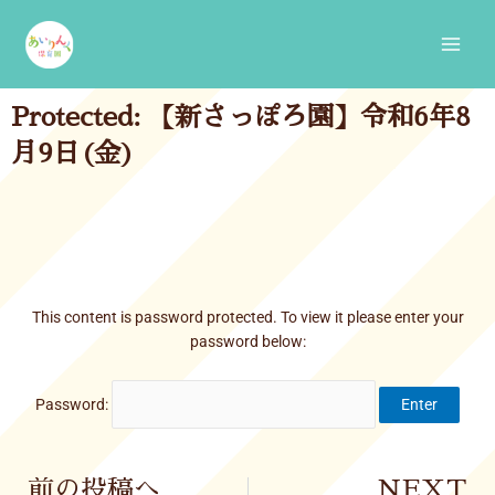
Skip
Main
to
Men
content
Protected: 【新さっぽろ園】令和6年8
月9日(金)
This content is password protected. To view it please enter your
password below:
Password:
Prev
前の投稿へ
NEXT