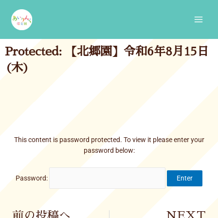
Skip
Main
to
Men
content
Protected: 【北郷園】令和6年8月15日
(木)
This content is password protected. To view it please enter your
password below:
Password:
Prev
前の投稿へ
NEXT