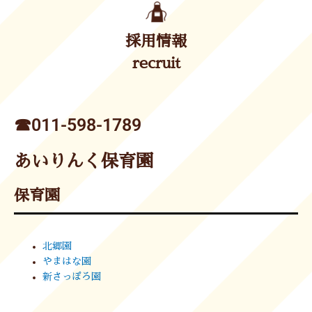
採用情報
recruit
☎︎011-598-1789
あいりんく保育園
保育園
北郷園
やまはな園
新さっぽろ園