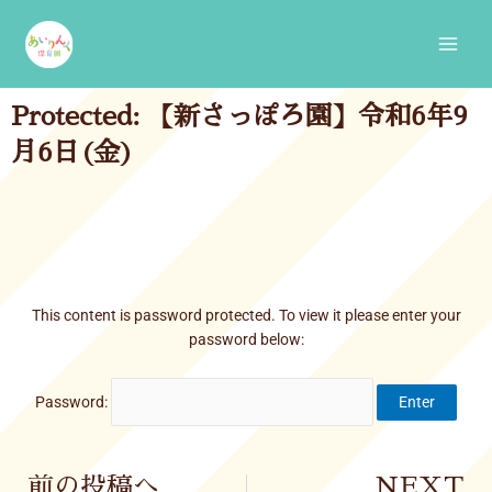
Skip
Main
to
Men
content
Protected: 【新さっぽろ園】令和6年9
月6日(金)
This content is password protected. To view it please enter your
password below:
Password:
Prev
前の投稿へ
NEXT