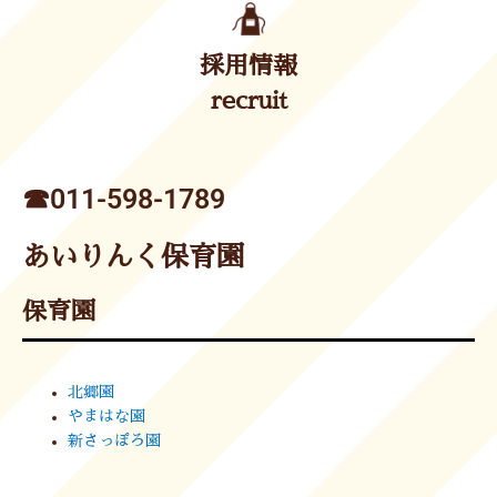
採用情報
recruit
☎︎011-598-1789
あいりんく保育園
保育園
北郷園
やまはな園
新さっぽろ園