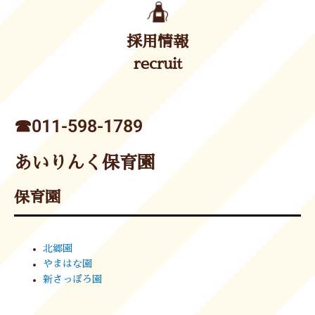
採用情報
recruit
☎︎011-598-1789
あいりんく保育園
保育園
北郷園
やまはな園
新さっぽろ園