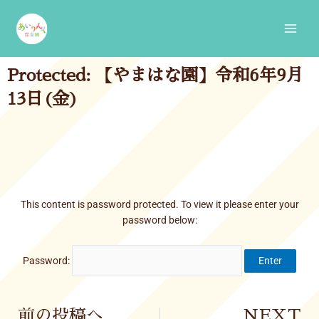
Skip
Main
to
Men
content
Protected: 【やまはな園】令和6年9月
13日(金)
This content is password protected. To view it please enter your
password below:
Password:
Prev
前の投稿へ
NEXT