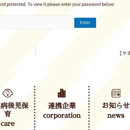
rd protected. To view it please enter your password below:
【やま
児病後児保
連携企業
お知らせ
育
corporation
news
care