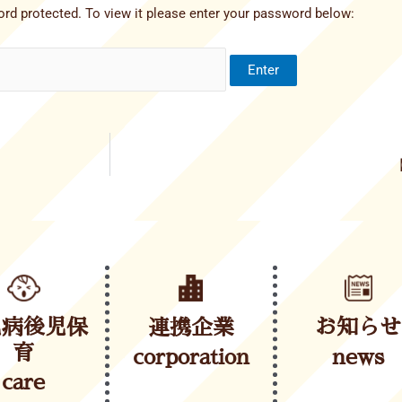
rd protected. To view it please enter your password below:
児病後児保
連携企業
お知らせ
育
corporation
news
care