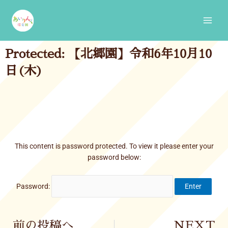
Skip
Main
to
Men
content
Protected: 【北郷園】令和6年10月10
日(木)
This content is password protected. To view it please enter your
password below:
Password:
Prev
前の投稿へ
NEXT