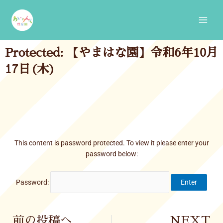
Skip
Main
to
Men
content
Protected: 【やまはな園】令和6年10月
17日(木)
This content is password protected. To view it please enter your
password below:
Password:
Prev
前の投稿へ
NEXT