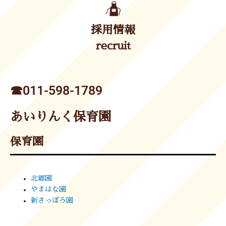
採用情報
recruit
☎︎011-598-1789
あいりんく保育園
保育園
北郷園
やまはな園
新さっぽろ園