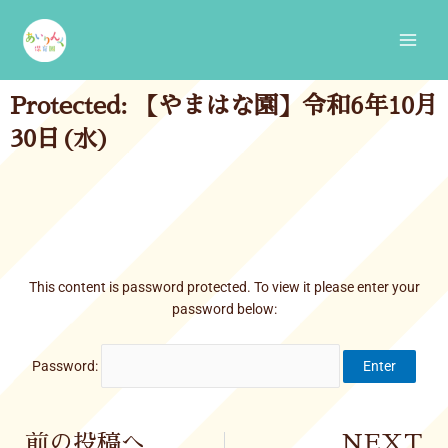
Skip
Main
to
Men
content
Protected: 【やまはな園】令和6年10月
30日(水)
This content is password protected. To view it please enter your
password below:
Password:
Prev
前の投稿へ
NEXT