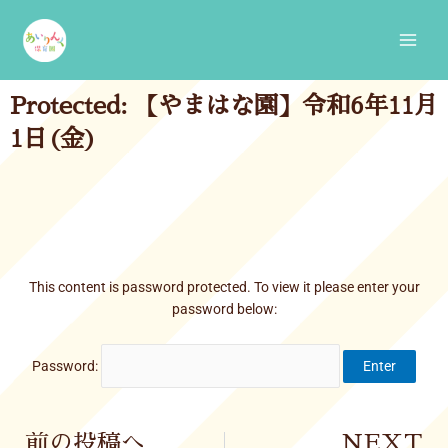
Skip
Main
to
Men
content
Protected: 【やまはな園】令和6年11月
1日(金)
This content is password protected. To view it please enter your
password below:
Password:
Prev
前の投稿へ
NEXT