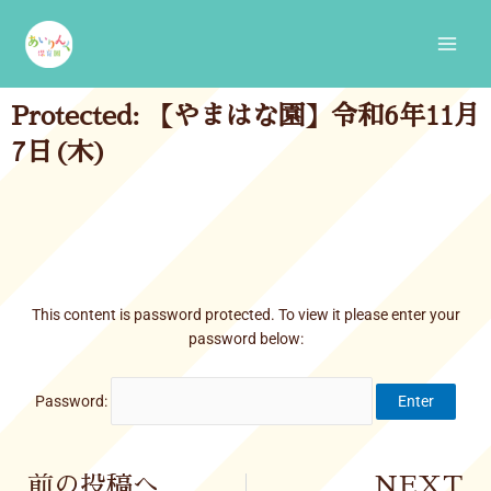
Skip
Main
to
Men
content
Protected: 【やまはな園】令和6年11月
7日(木)
This content is password protected. To view it please enter your
password below:
Password:
Prev
前の投稿へ
NEXT