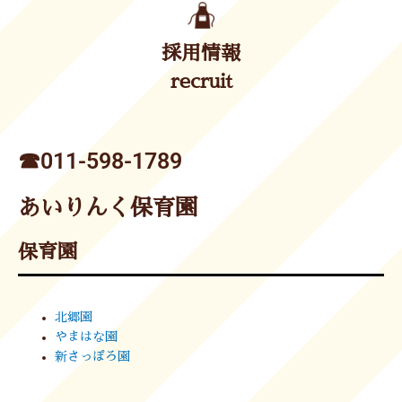
採用情報
recruit
☎︎011-598-1789
あいりんく保育園
保育園
北郷園
やまはな園
新さっぽろ園