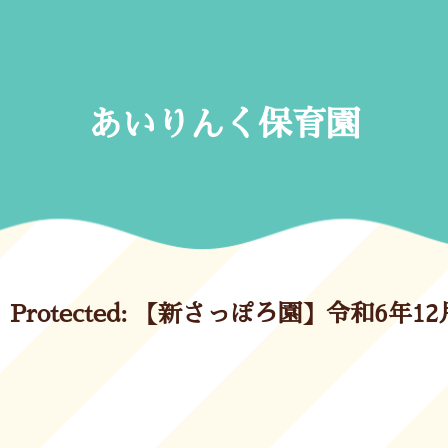
Skip
to
content
あいりんく保育園
Protected: 【新さっぽろ園】令和6年12