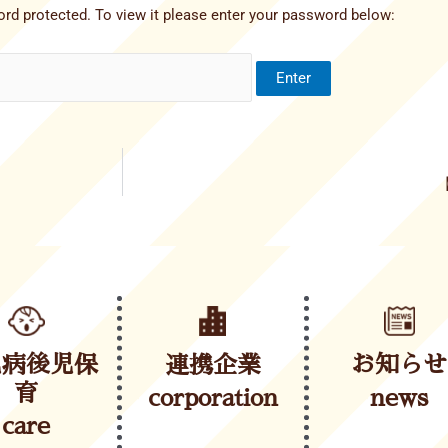
rd protected. To view it please enter your password below:
児病後児保
連携企業
お知らせ
育
corporation
news
care