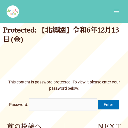
Skip
Main
to
Men
content
Protected: 【北郷園】令和6年12月13
日(金)
This content is password protected. To view it please enter your
password below:
Password:
Prev
前の投稿へ
NEXT