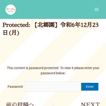
Skip
Main
to
Men
content
Protected: 【北郷園】令和6年12月23
日(月)
This content is password protected. To view it please enter your
password below:
Password:
Prev
前の投稿へ
NEXT