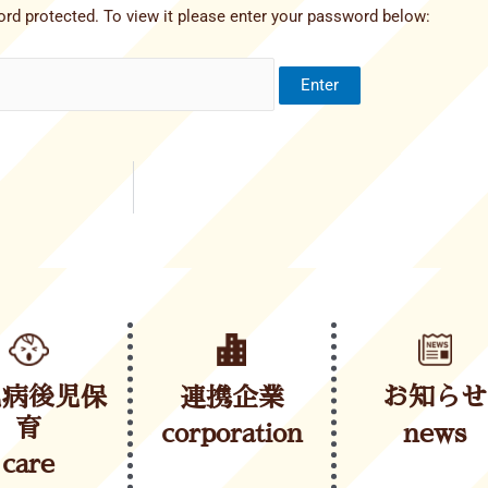
rd protected. To view it please enter your password below:
児病後児保
連携企業
お知らせ
育
corporation
news
care