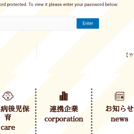
rd protected. To view it please enter your password below:
【や
児病後児保
連携企業
お知らせ
育
corporation
news
care