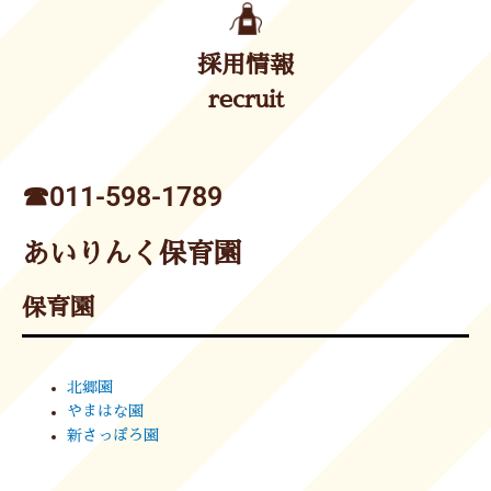
採用情報
recruit
☎︎011-598-1789
あいりんく保育園
保育園
北郷園
やまはな園
新さっぽろ園