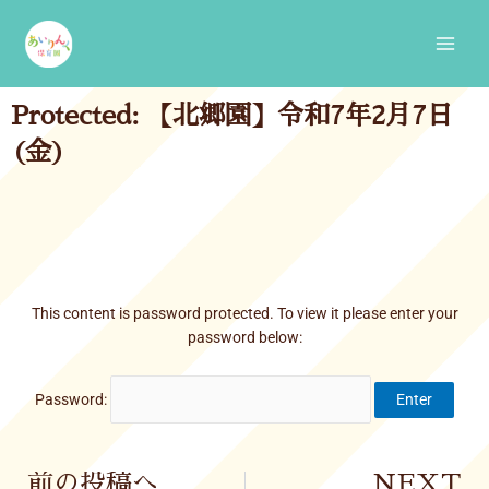
Skip
Main
to
Men
content
Protected: 【北郷園】令和7年2月7日
(金)
This content is password protected. To view it please enter your
password below:
Password:
Prev
前の投稿へ
NEXT