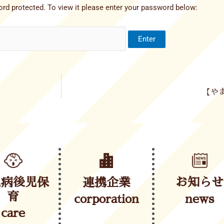
rd protected. To view it please enter your password below:
【やま
児病後児保
連携企業
お知らせ
育
corporation
news
care