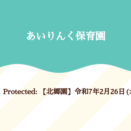
Skip
to
content
あいりんく保育園
Protected: 【北郷園】令和7年2月26日(