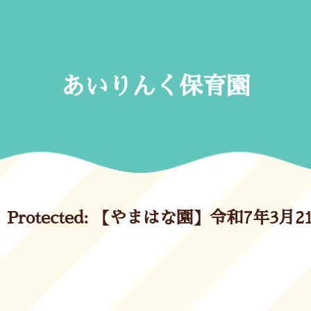
Skip
to
content
あいりんく保育園
Protected: 【やまはな園】令和7年3月