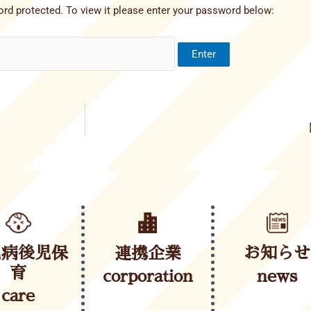
rd protected. To view it please enter your password below:
児病後児保
連携企業
お知らせ
育
corporation
news
care