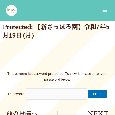
Skip
Main
to
Men
content
Protected: 【新さっぽろ園】令和7年5
月19日(月)
This content is password protected. To view it please enter your
password below:
Password:
Prev
前の投稿へ
NEXT