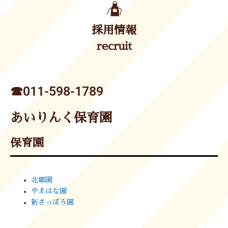
採用情報
recruit
☎︎011-598-1789
あいりんく保育園
保育園
北郷園
やまはな園
新さっぽろ園