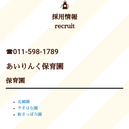
採用情報
recruit
☎︎011-598-1789
あいりんく保育園
保育園
北郷園
やまはな園
新さっぽろ園