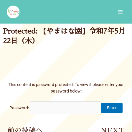
Skip
Main
to
Men
content
Protected: 【やまはな園】令和7年5月
22日（木）
This content is password protected. To view it please enter your
password below:
Password:
Prev
前の投稿へ
NEXT