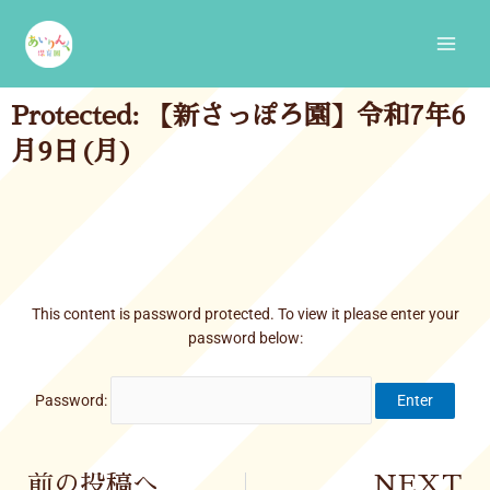
Skip
Main
to
Men
content
Protected: 【新さっぽろ園】令和7年6
月9日(月)
This content is password protected. To view it please enter your
password below:
Password:
Prev
前の投稿へ
NEXT