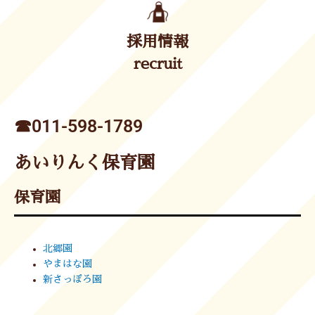
採用情報
recruit
☎︎011-598-1789
あいりんく保育園
保育園
北郷園
やまはな園
新さっぽろ園