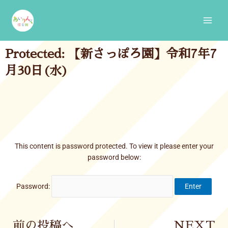
Skip
Main
to
Men
content
Protected: 【新さっぽろ園】令和7年7
月30日(水)
This content is password protected. To view it please enter your
password below:
Password:
Prev
前の投稿へ
NEXT