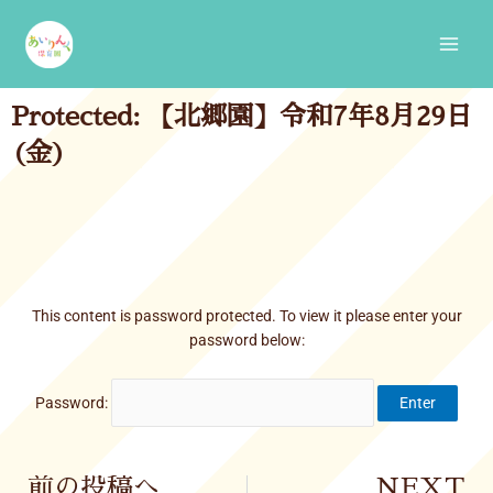
Skip
Main
to
Men
content
Protected: 【北郷園】令和7年8月29日
(金)
This content is password protected. To view it please enter your
password below:
Password:
Prev
前の投稿へ
NEXT