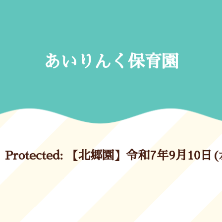
Skip
to
content
あいりんく保育園
Protected: 【北郷園】令和7年9月10日(