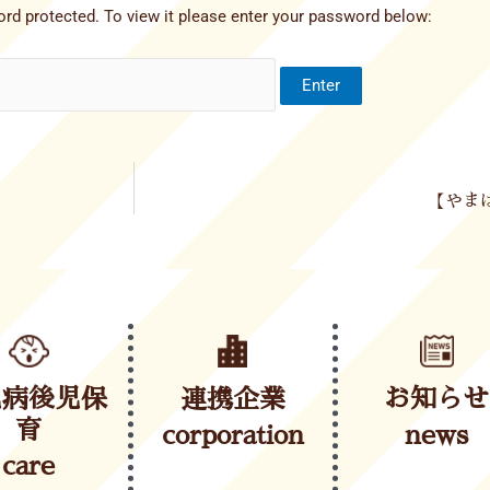
rd protected. To view it please enter your password below:
【やま
児病後児保
連携企業
お知らせ
育
corporation
news
care