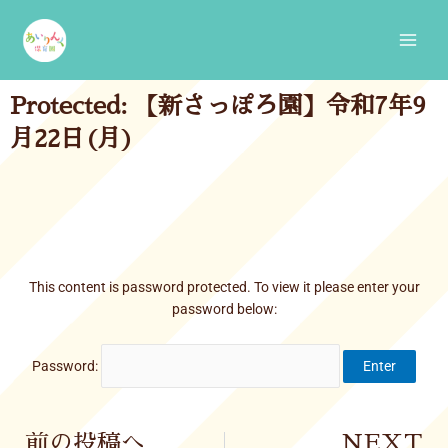
Skip
Main
to
Men
content
Protected: 【新さっぽろ園】令和7年9
月22日(月)
This content is password protected. To view it please enter your
password below:
Password:
Prev
前の投稿へ
NEXT