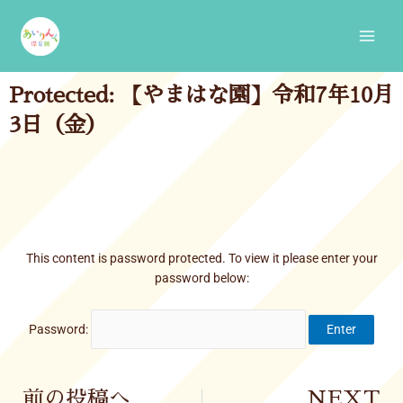
Skip
Main
to
Men
content
Protected: 【やまはな園】令和7年10月
3日（金）
This content is password protected. To view it please enter your
password below:
Password:
Prev
前の投稿へ
NEXT