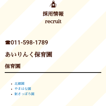
採用情報
recruit
☎︎011-598-1789
あいりんく保育園
保育園
北郷園
やまはな園
新さっぽろ園