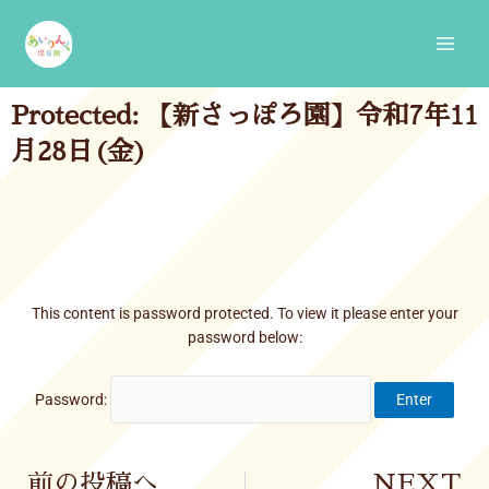
Skip
Main
to
Men
content
Protected: 【新さっぽろ園】令和7年11
月28日(金)
This content is password protected. To view it please enter your
password below:
Password:
Prev
前の投稿へ
NEXT