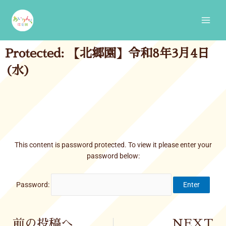
Skip
Main
to
Men
content
Protected: 【北郷園】令和8年3月4日
(水)
This content is password protected. To view it please enter your
password below:
Password:
Prev
前の投稿へ
NEXT