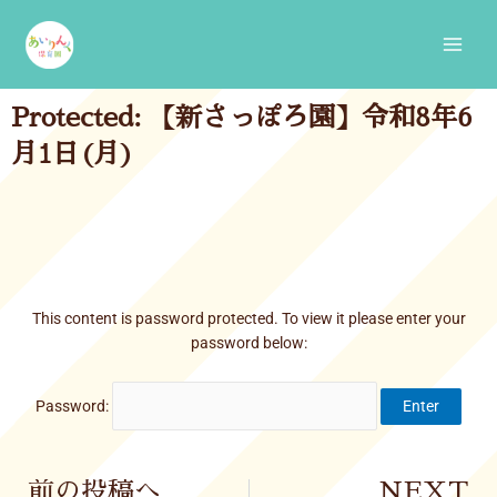
Skip
Main
to
Men
content
Protected: 【新さっぽろ園】令和8年6
月1日(月)
This content is password protected. To view it please enter your
password below:
Password:
Prev
前の投稿へ
NEXT