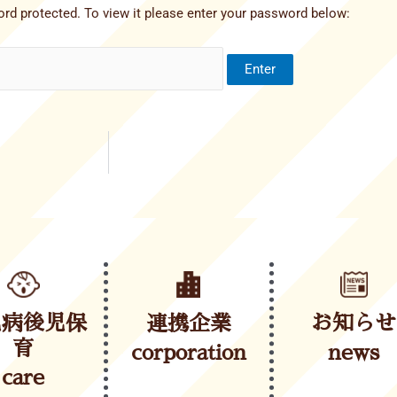
rd protected. To view it please enter your password below:
児病後児保
連携企業
お知らせ
育
corporation
news
care