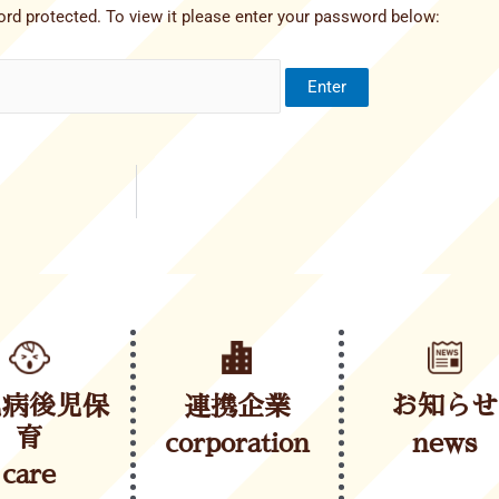
rd protected. To view it please enter your password below:
児病後児保
連携企業
お知らせ
育
corporation
news
care