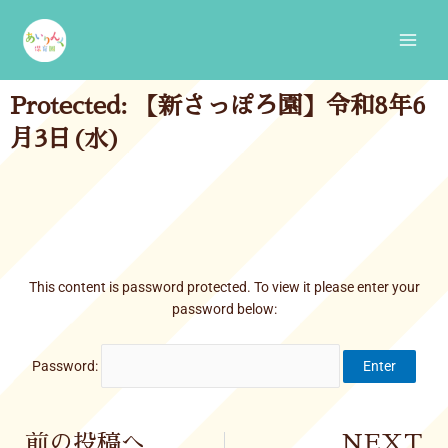
Skip
Main
to
Men
content
Protected: 【新さっぽろ園】令和8年6
月3日(水)
This content is password protected. To view it please enter your
password below:
Password:
Prev
前の投稿へ
NEXT