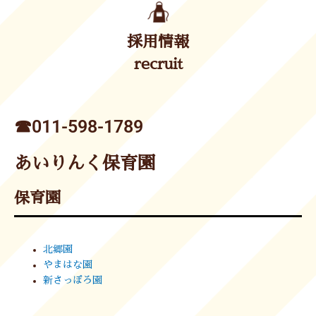
採用情報
recruit
☎︎011-598-1789
あいりんく保育園
保育園
北郷園
やまはな園
新さっぽろ園