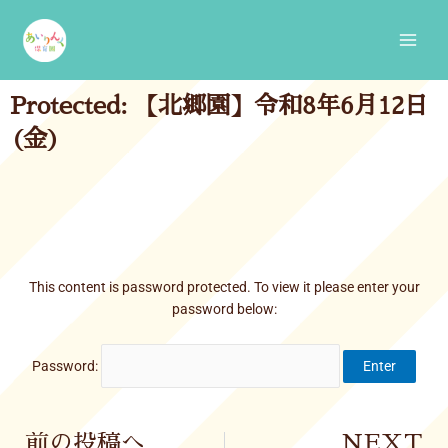
Skip
Main
to
Men
content
Protected: 【北郷園】令和8年6月12日
(金)
This content is password protected. To view it please enter your
password below:
Password:
Prev
前の投稿へ
NEXT