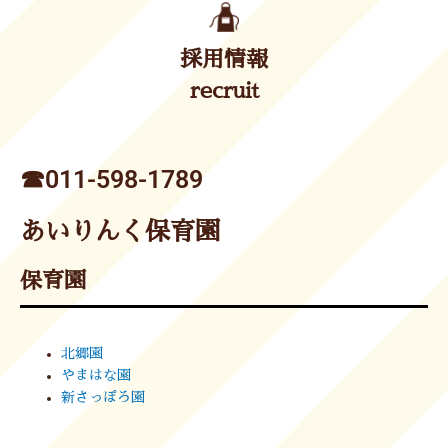
採用情報
recruit
☎︎011-598-1789
あいりんく保育園
保育園
北郷園
やまはな園
新さっぽろ園