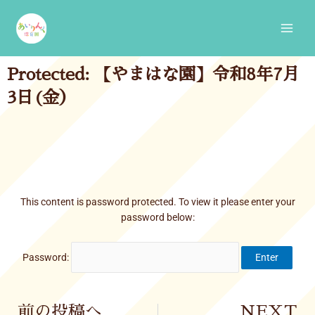
Skip
Main
to
Men
content
Protected: 【やまはな園】令和8年7月
3日(金）
This content is password protected. To view it please enter your
password below:
Password:
Prev
前の投稿へ
NEXT