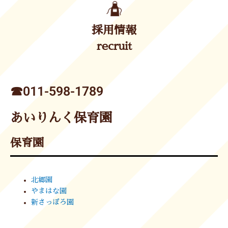
採用情報
recruit
☎︎011-598-1789
あいりんく保育園
保育園
北郷園
やまはな園
新さっぽろ園