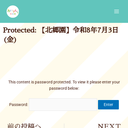
Skip
Main
to
Men
content
Protected: 【北郷園】令和8年7月3日
(金)
This content is password protected. To view it please enter your
password below:
Password:
Prev
前の投稿へ
NEXT