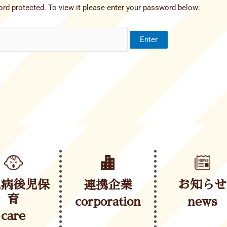
rd protected. To view it please enter your password below:
児病後児保
連携企業
お知らせ
育
corporation
news
care