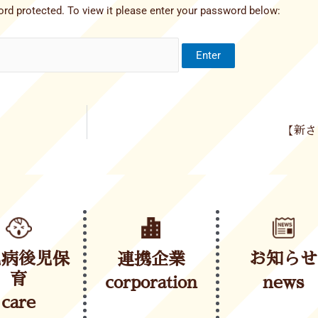
rd protected. To view it please enter your password below:
【新さ
児病後児保
連携企業
お知らせ
育
corporation
news
care