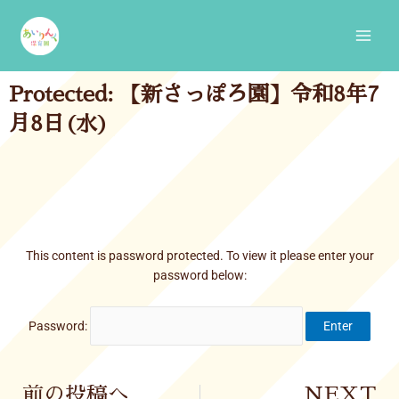
Skip
Main
to
Men
content
Protected: 【新さっぽろ園】令和8年7
月8日(水)
This content is password protected. To view it please enter your
password below:
Password:
Prev
前の投稿へ
NEXT