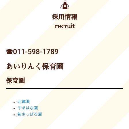
採用情報
recruit
☎︎011-598-1789
あいりんく保育園
保育園
北郷園
やまはな園
新さっぽろ園