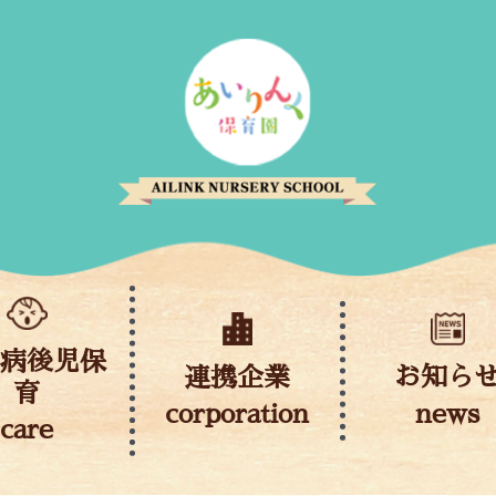
児病後児保
連携企業
お知ら
育
corporation
news
care