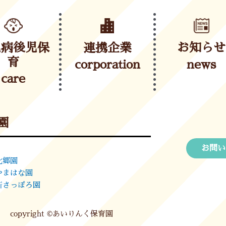
児病後児保
連携企業
お知らせ
育
corporation
news
care
園
お問い
北郷園
やまはな園
新さっぽろ園
copyright ©︎あいりんく保育園