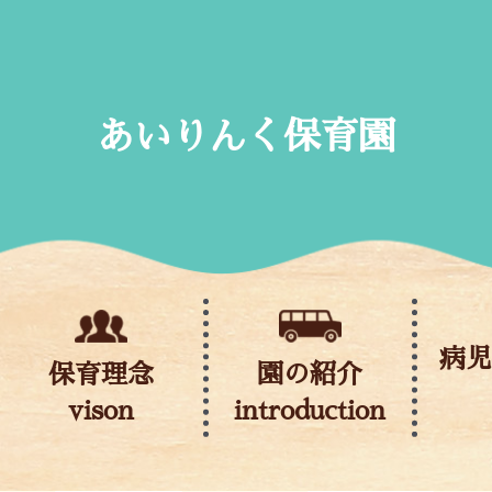
Skip
to
content
あいりんく保育園
病
保育理念
園の紹介
vison
introduction